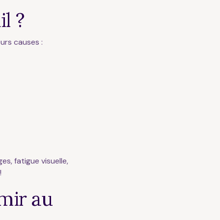
l ?
urs causes :
ges, fatigue visuelle,
!
mir au