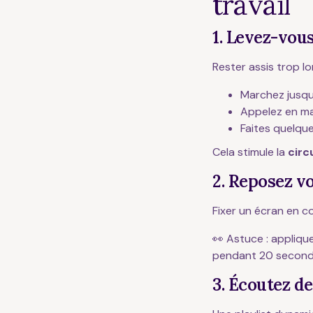
travail
1. Levez-vous
Rester assis trop l
Marchez jusqu
Appelez en m
Faites quelque
Cela stimule la
circ
2. Reposez vo
Fixer un écran en c
👀 Astuce : appliqu
pendant 20 second
3. Écoutez d