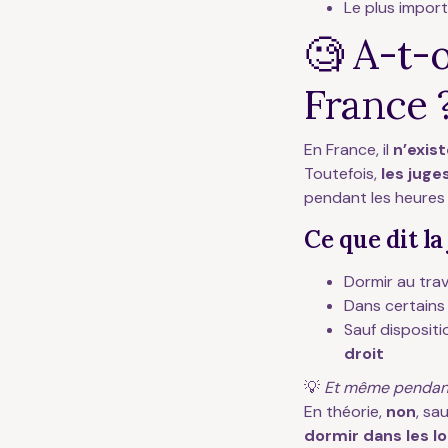
Le plus import
🧐 A-t-o
France 
En France, il
n’exis
Toutefois,
les juge
pendant les heures d
Ce que dit la
Dormir au tra
Dans certains 
Sauf dispositio
droit
💡
Et même pendant
En théorie,
non
, sa
dormir dans les l