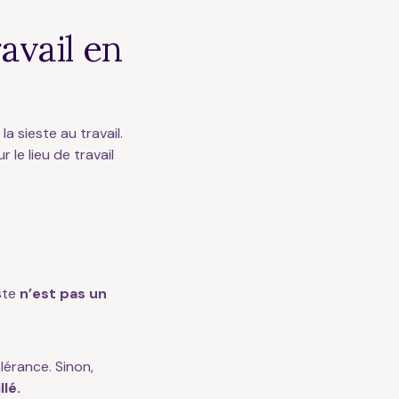
avail en
a sieste au travail.
 le lieu de travail
este
n’est pas un
lérance. Sinon,
lé.