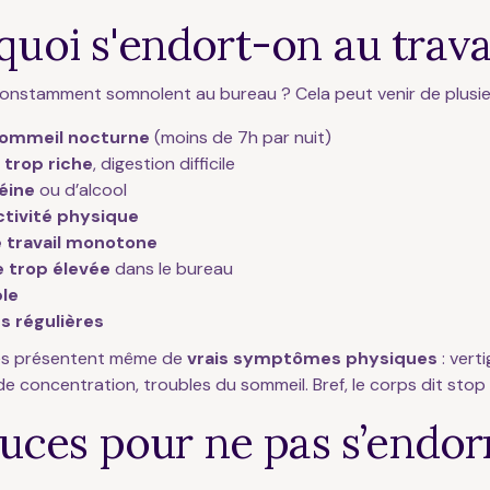
uoi s'endort-on au travai
onstamment somnolent au bureau ? Cela peut venir de plusie
ommeil nocturne
(moins de 7h par nuit)
 trop riche
, digestion difficile
éine
ou d’alcool
tivité physique
 travail monotone
 trop élevée
dans le bureau
ble
s régulières
es présentent même de
vrais symptômes physiques
: verti
 de concentration, troubles du sommeil. Bref, le corps dit stop 
tuces pour ne pas s’endor