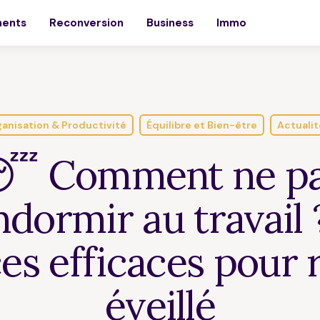
ments
Reconversion
Business
Immo
anisation & Productivité
Équilibre et Bien-être
Actualit
 Comment ne p
ndormir au travail 
es efficaces pour 
éveillé