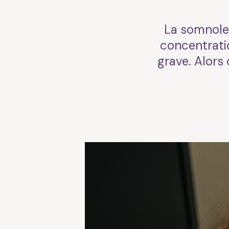
La somnolen
concentratio
grave. Alors