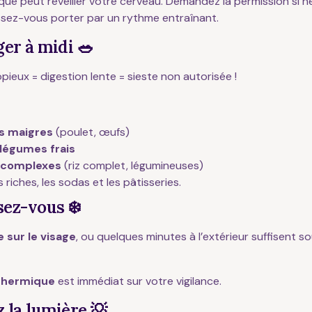
que peut réveiller votre cerveau. Demandez la permission si n
ssez-vous porter par un rythme entraînant.
ger à midi 🥗
pieux = digestion lente = sieste non autorisée !
s maigres
(poulet, œufs)
 légumes frais
 complexes
(riz complet, légumineuses)
s riches, les sodas et les pâtisseries.
sez-vous ❄️
e sur le visage
, ou quelques minutes à l’extérieur suffisent s
thermique
est immédiat sur votre vigilance.
 la lumière 💡