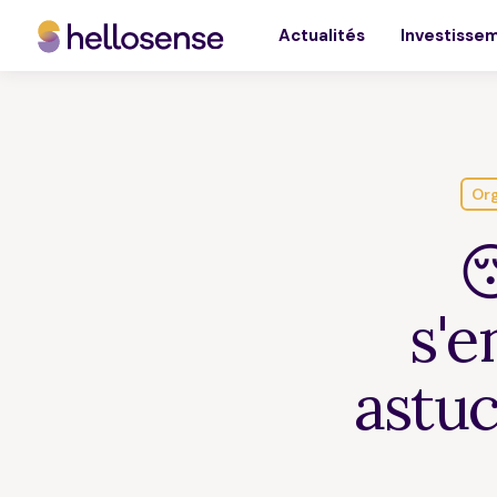
Actualités
Investisse
Org

s'e
astuc