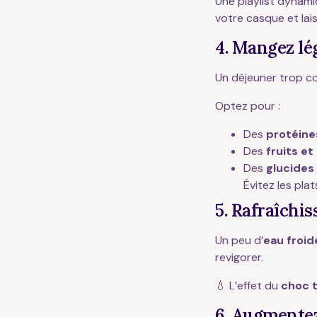
Une playlist dynami
votre casque et lai
4. Mangez lé
Un déjeuner trop co
Optez pour :
Des
protéine
Des
fruits et
Des
glucides
Évitez les plat
5. Rafraîchis
Un peu d’
eau froid
revigorer.
💧 L’effet du
choc 
6. Augmentez