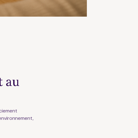
t au
nciement
 environnement,