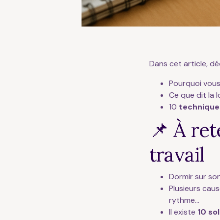
Dans cet article, dé
Pourquoi vou
Ce que dit la l
10
technique
📌 À re
travail
Dormir sur son
Plusieurs caus
rythme…
Il existe
10 so