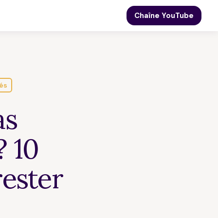
Chaîne YouTube
és
as
? 10
rester